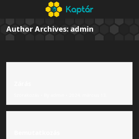
Author Archives:
admin
Zárás
Szórakozás
By
admin
2024. március 13.
Bemutatkozás