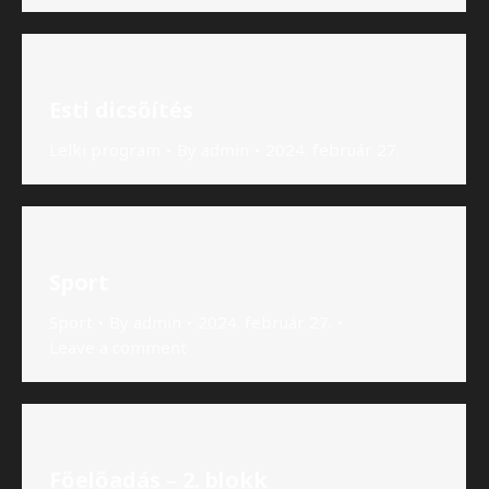
Esti dicsőítés
Lelki program
By
admin
2024. február 27.
Sport
Sport
By
admin
2024. február 27.
Leave a comment
Főelőadás – 2. blokk