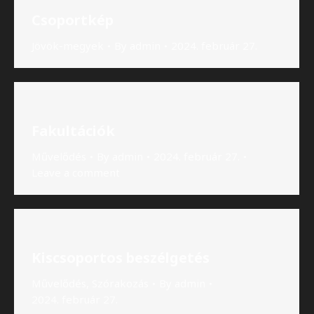
Csoportkép
Jövök-megyek
By
admin
2024. február 27.
Fakultációk
Művelődés
By
admin
2024. február 27.
Leave a comment
Kiscsoportos beszélgetés
Művelődés
,
Szórakozás
By
admin
2024. február 27.