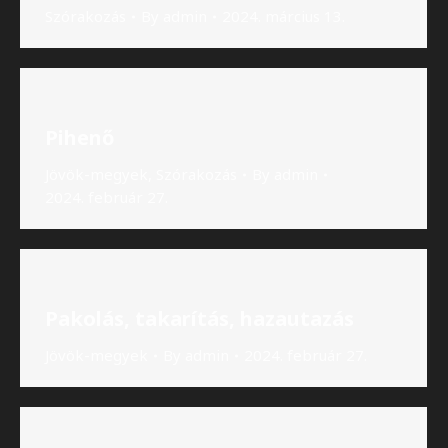
Szórakozás
By
admin
2024. március 13.
Pihenő
Jövök-megyek
,
Szórakozás
By
admin
2024. február 27.
Pakolás, takarítás, hazautazás
Jövök-megyek
By
admin
2024. február 27.