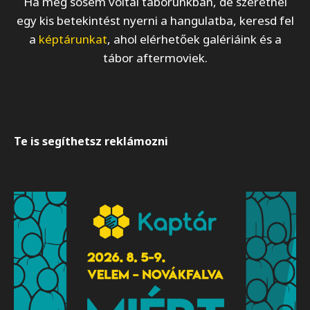
Ha még sosem voltál táborunkban, de szeretnél
egy kis betekintést nyerni a hangulatba, keresd fel
a
képtárunkat
, ahol elérhetőek galériáink és a
tábor aftermoviek.
Te is segíthetsz reklámozni